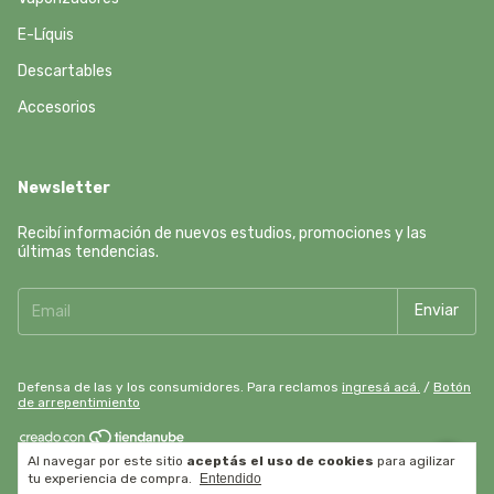
E-Líquis
Descartables
Accesorios
Newsletter
Recibí información de nuevos estudios, promociones y las
últimas tendencias.
Defensa de las y los consumidores. Para reclamos
ingresá acá.
/
Botón
de arrepentimiento
Al navegar por este sitio
aceptás el uso de cookies
para agilizar
Copyright Drip Lab - 2026. Todos los derechos reservados.
tu experiencia de compra.
Entendido