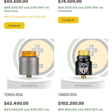
$60.650,00
$74.500,00
$48.520,00
con
20% OFF en
$59.600,00
con
20% OFF en
efectivo
efectivo
¡No te lo pierdas, es el último!
TENGU RDA
TANGO RDA
$62.400,00
$102.250,00
$49.920,00
con
20% OFF en
$81.800,00
con
20% OFF en