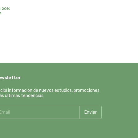
n
20%
o
ewsletter
cibí información de nuevos estudios, promociones
las últimas tendencias.