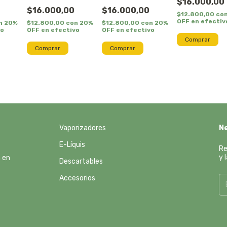
$16.000,00
$16.000,00
$16.000,00
$12.800,00
co
OFF en efectiv
n
20%
$12.800,00
con
20%
$12.800,00
con
20%
vo
OFF en efectivo
OFF en efectivo
Vaporizadores
N
E-Líquis
Re
y 
n en
Descartables
Accesorios