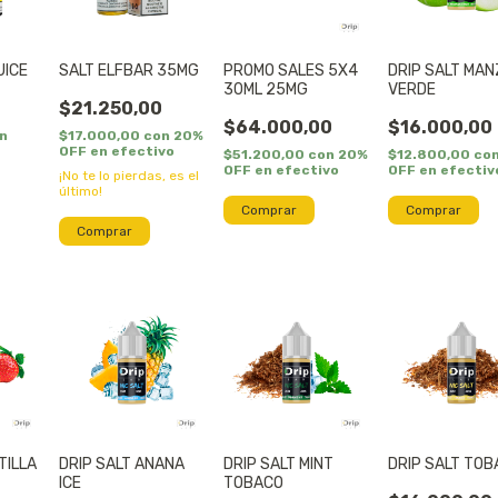
UICE
SALT ELFBAR 35MG
PROMO SALES 5X4
DRIP SALT MA
30ML 25MG
VERDE
$21.250,00
$64.000,00
$16.000,00
n
$17.000,00
con
20%
OFF en efectivo
$51.200,00
con
20%
$12.800,00
co
OFF en efectivo
OFF en efectiv
¡No te lo pierdas, es el
último!
Comprar
TILLA
DRIP SALT ANANA
DRIP SALT MINT
DRIP SALT TO
ICE
TOBACO