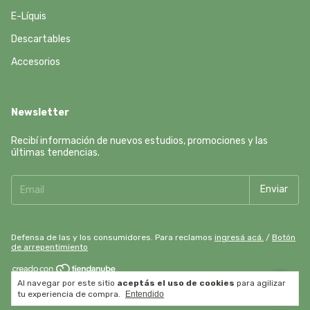
E-Líquis
Descartables
Accesorios
Newsletter
Recibí información de nuevos estudios, promociones y las
últimas tendencias.
Defensa de las y los consumidores. Para reclamos
ingresá acá.
/
Botón
de arrepentimiento
Al navegar por este sitio
aceptás el uso de cookies
para agilizar
Copyright Drip Lab - 2026. Todos los derechos reservados.
tu experiencia de compra.
Entendido