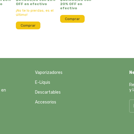
vo
OFF en efectivo
20% OFF en
efectivo
¡No te lo pierdas, es el
último!
Comprar
Comprar
Vaporizadores
N
E-Líquis
Re
y 
n en
Descartables
Accesorios