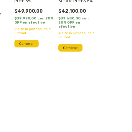
PUFF 5%
30.000 PUFFS 5%
$49.900,00
$42.100,00
n
$39.920,00
con
20%
$33.680,00
con
OFF en efectivo
20% OFF en
efectivo
¡No te lo pierdas, es el
último!
¡No te lo pierdas, es el
último!
Comprar
Comprar