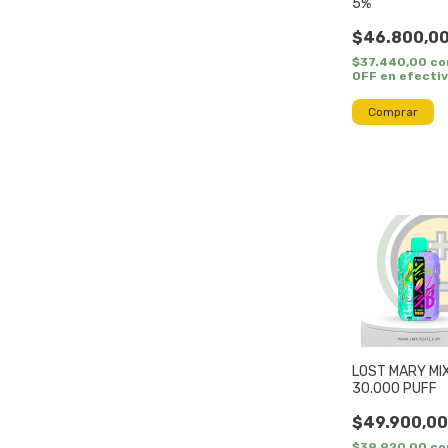
5%
$46.800,0
$37.440,00
co
OFF en efecti
Comprar
LOST MARY MI
30.000 PUFF
$49.900,0
$39.920,00
co