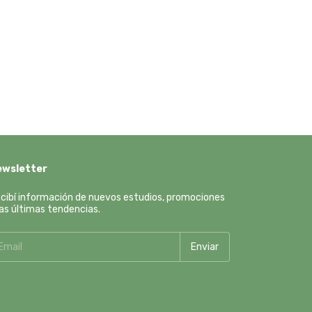
ewsletter
cibí información de nuevos estudios, promociones
las últimas tendencias.