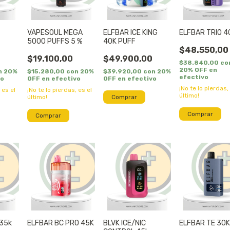
VAPESOUL MEGA
ELFBAR ICE KING
ELFBAR TRIO 4
5000 PUFFS 5 %
40K PUFF
$48.550,00
$19.100,00
$49.900,00
$38.840,00
co
20% OFF en
n
20%
$15.280,00
con
20%
$39.920,00
con
20%
efectivo
vo
OFF en efectivo
OFF en efectivo
¡No te lo pierdas,
 es el
¡No te lo pierdas, es el
último!
último!
Comprar
Comprar
Comprar
35k
ELFBAR BC PRO 45K
BLVK ICE/NIC
ELFBAR TE 30