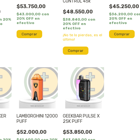
CONTROL 45k
$53.750,00
$45.250,00
0
$48.550,00
$43.000,00
con
$36.200,00
co
20% OFF en
20% OFF en
n
20%
$38.840,00
con
efectivo
efectivo
vo
20% OFF en
efectivo
Comprar
Comprar
¡No te lo pierdas, es el
último!
Comprar
XER
LAMBORGHINI 12000
GEEKBAR PULSE X
PUFF
25K PUFF
0
$52.000,00
$53.850,00
n
20%
$41.600,00
con
20%
$43.080,00
con