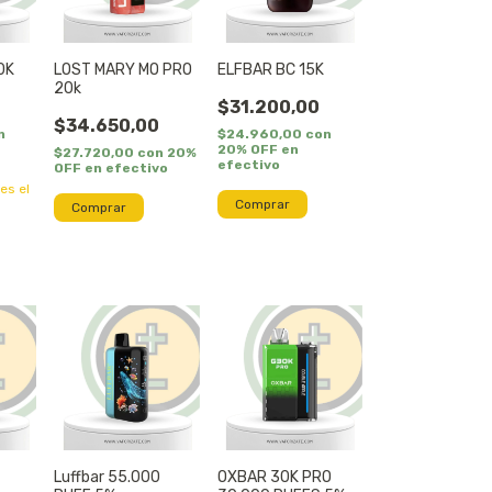
0K
LOST MARY MO PRO
ELFBAR BC 15K
20k
$31.200,00
$34.650,00
n
$24.960,00
con
20% OFF en
$27.720,00
con
20%
efectivo
OFF en efectivo
 es el
Comprar
Comprar
K
Luffbar 55.000
OXBAR 30K PRO