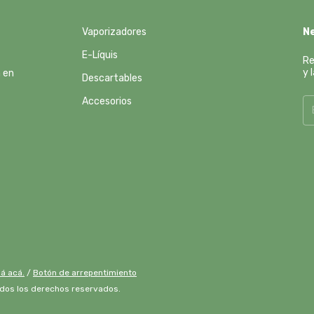
Vaporizadores
N
E-Líquis
Re
y 
n en
Descartables
Accesorios
á acá.
/
Botón de arrepentimiento
odos los derechos reservados.