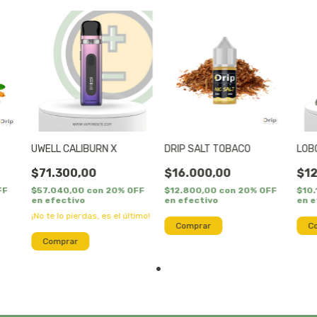
UWELL CALIBURN X
DRIP SALT TOBACO
LOBO
$71.300,00
$16.000,00
$12
FF
$57.040,00
con
20% OFF
$12.800,00
con
20% OFF
$10
en efectivo
en efectivo
en e
¡No te lo pierdas, es el último!
C