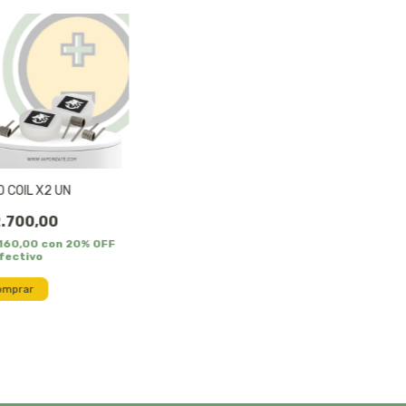
 COIL X2 UN
.700,00
.160,00
con
20% OFF
fectivo
omprar