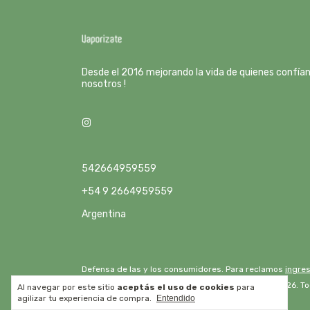
Desde el 2016 mejorando la vida de quienes confía
nosotros !
542664959559
+54 9 2664959559
Argentina
Defensa de las y los consumidores. Para reclamos
ingres
Copyright Drip Lab - 2026. T
Al navegar por este sitio
aceptás el uso de cookies
para
agilizar tu experiencia de compra.
Entendido