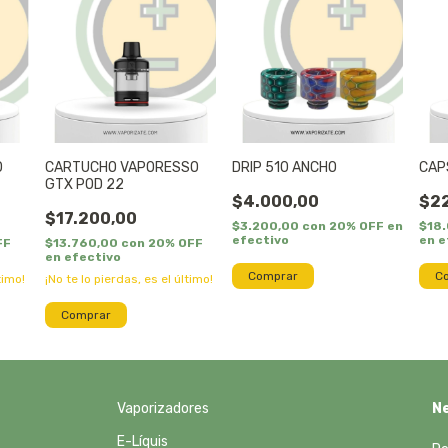
O
CARTUCHO VAPORESSO
DRIP 510 ANCHO
CAP
GTX POD 22
$4.000,00
$22
$17.200,00
$3.200,00
con
20% OFF en
$18
efectivo
en e
FF
$13.760,00
con
20% OFF
en efectivo
timo!
¡No te lo pierdas, es el último!
Vaporizadores
N
E-Líquis