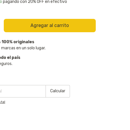
o
pagando con 20% OFF en efectivo
 100% originales
 marcas en un solo lugar.
odo el país
eguros.
:
Cambiar CP
Calcular
tal