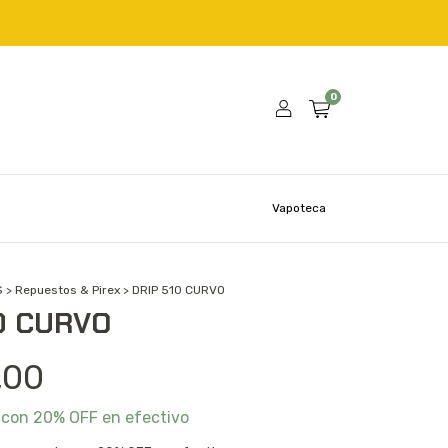
0
Vapoteca
S
>
Repuestos & Pirex
>
DRIP 510 CURVO
0 CURVO
,00
0
con
20% OFF en efectivo