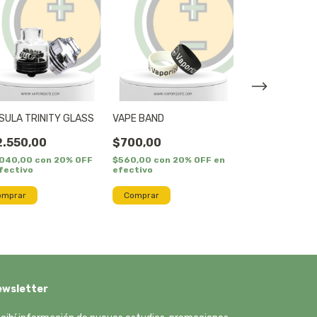
SULA TRINITY GLASS
VAPE BAND
CARTUCHO RE
CALIBURN G2
.550,00
$700,00
$12.500,00
.040,00
con
20% OFF
$560,00
con
20% OFF en
fectivo
efectivo
$10.000,00
con
en efectivo
ewsletter