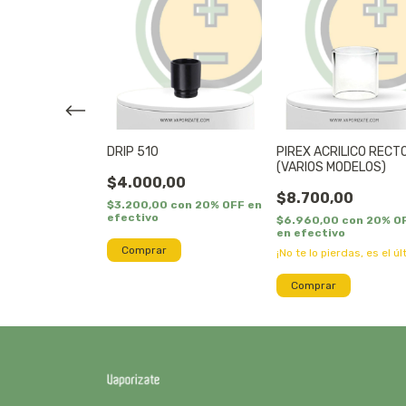
FLUO
DRIP 510
PIREX ACRILICO RECT
(VARIOS MODELOS)
00
$4.000,00
$8.700,00
0
con
20% OFF
$3.200,00
con
20% OFF en
o
efectivo
$6.960,00
con
20% O
en efectivo
¡No te lo pierdas, es el úl
Comprar