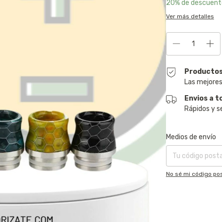
20% de descuent
Ver más detalles
Productos
Las mejores
Envios a t
Rápidos y s
Entregas para el CP
Medios de envío
No sé mi código pos