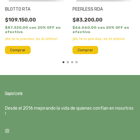
BLOTTO RTA
PEERLESS RDA
$109.150,00
$83.200,00
$87.320,00
con
20% OFF en
$66.560,00
con
20% OFF en
efectivo
efectivo
¡No te lo pierdas, es el último!
¡No te lo pierdas, es el último!
Desde el 2016 mejorando la vida de quienes confían en nosotros
!