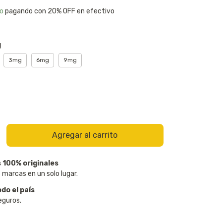
o
pagando con 20% OFF en efectivo
g
3mg
6mg
9mg
 100% originales
 marcas en un solo lugar.
odo el país
eguros.