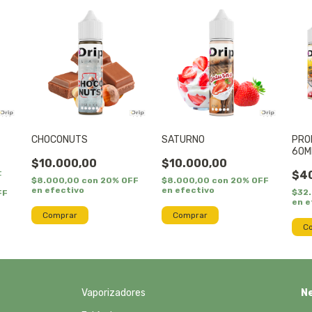
CHOCONUTS
SATURNO
PRO
60M
$10.000,00
$10.000,00
$4
F
$8.000,00
con
20% OFF
$8.000,00
con
20% OFF
en efectivo
en efectivo
$32
FF
en e
Comprar
Comprar
Vaporizadores
N