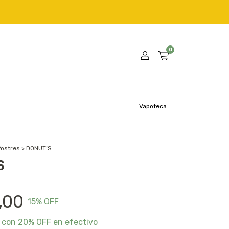
0
Vapoteca
Postres
>
DONUT’S
S
,00
15
% OFF
0
con
20% OFF en efectivo