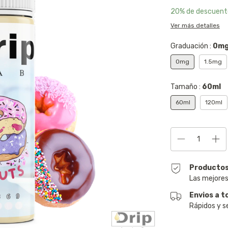
20% de descuent
Ver más detalles
Graduación :
0m
0mg
1.5mg
Tamaño :
60ml
60ml
120ml
Productos
Las mejores
Envios a t
Rápidos y s