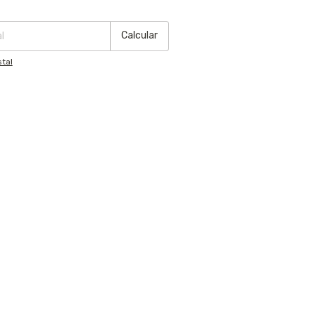
:
Cambiar CP
Calcular
tal