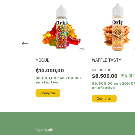
ES
MOGUL
WAFFLE TASTY
,00
$10.000,00
$10.000,00
$8.500,00
15
% OF
0
con
20% OFF
$8.000,00
con
20% OFF
o
en efectivo
$6.800,00
con
20% O
en efectivo
Comprar
Comprar