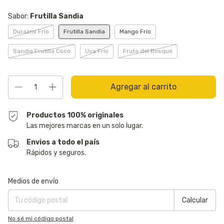
Sabor:
Frutilla Sandia
Durazno Frio
Frutilla Sandia
Mango Frio
Sandia Frutilla Coco
Uva Frio
Fruta del Bosque
Productos 100% originales
Las mejores marcas en un solo lugar.
Envios a todo el país
Rápidos y seguros.
Entregas para el CP:
Cambiar CP
Medios de envío
Calcular
No sé mi código postal