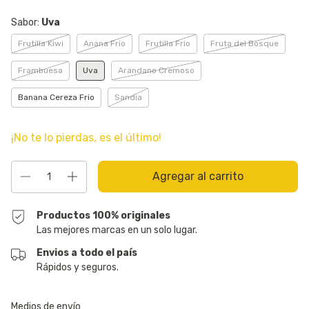
Sabor:
Uva
Frutilla Kiwi
Anana Frio
Frutilla Frio
Fruta del Bosque
Frambuesa
Uva
Arandano Cremoso
Banana Cereza Frio
Sandia
¡No te lo pierdas, es el último!
Productos 100% originales
Las mejores marcas en un solo lugar.
Envios a todo el país
Rápidos y seguros.
Entregas para el CP:
Cambiar CP
Medios de envío